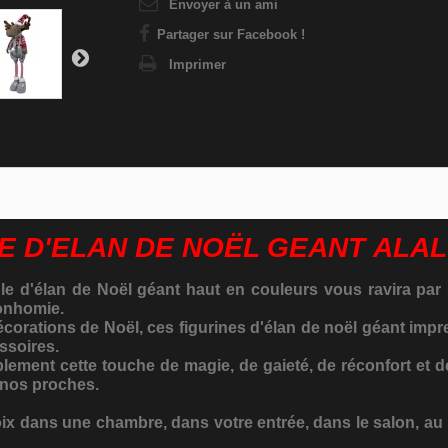
Envoyer à un ami
Partager sur Facebook !
Imprimer
E D'ELAN DE NOËL GEANT ALAL
le d'élan de Noël géant haut en couleurs vous ravira par s
bonhomie.
orations de Noël, ces figurines d'élan de noël géant impr
ssoires.
ablement cette touche de magie, de gaieté, de réconfort et 
 nos proches.
oix dans une chambre, dans votre entrée, dans le salon, a