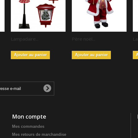
Lampadaire...
Père noël...
La
Ajouter au panier
Ajouter au panier
A
Mon compte
Mes commandes
Mes retours de marchandise