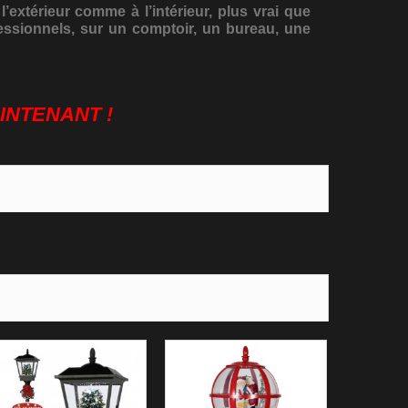
’extérieur comme à l’intérieur, plus vrai que
fessionnels, sur un comptoir, un bureau, une
INTENANT !