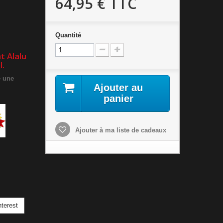
64,95 €
TTC
Quantité
t Alalu
l.
e une
Ajouter au
panier
Ajouter à ma liste de cadeaux
terest