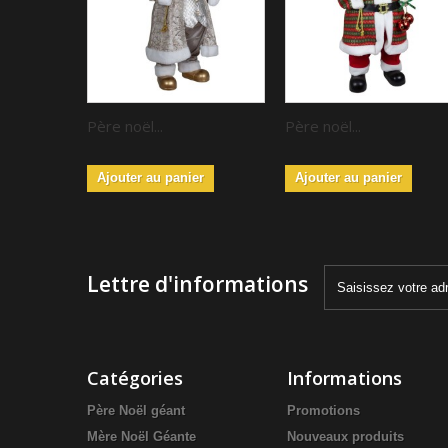
Père noël...
Père noël...
Ajouter au panier
Ajouter au panier
Lettre d'informations
Catégories
Informations
Père Noël géant
Promotions
Mère Noël Géante
Nouveaux produits