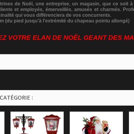
ines de Noël, une entreprise, un magasin, que ce soit à l
clients et employés, émerveillés, amusés et charmés. Pro
iginalité qui vous différenciera de vos concurrents.
m (du pied jusqu'à l'extrémité du chapeau pointu allongé)
 VOTRE ELAN DE NOËL GEANT DES MA
CATÉGORIE :