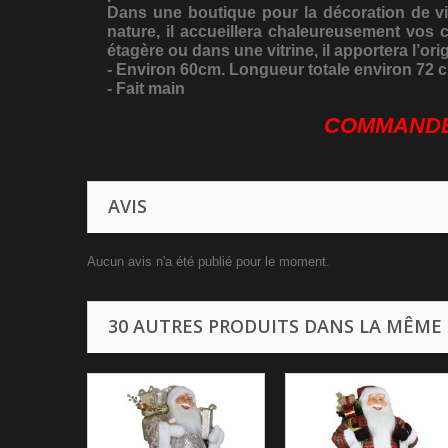
Dans une boutique pour la décoration de vitr
nature, il accueillera chaleureusement vos 
étagère ou dans une vitrine, il apportera l’or
- Environ 60cm.
Longueur totale environ 72 c
- Fait main
COMMANDEZ
AVIS
Aucun avis n'a été publié pour le moment.
30 AUTRES PRODUITS DANS LA MÊME 