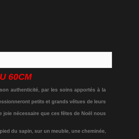
U 60CM
on authenticité, par les soins apportés à la
essionneront petits et grands vêtues de leurs
de joie nécessaire que ces fêtes de Noël nous
u pied du sapin, sur un meuble, une cheminée,