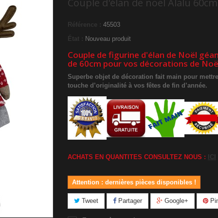
Couple d'élan de noël Alalu 60cm
Référence :
45503
État :
Nouveau produit
Couple de figurine d'élan de Noël géan
de 60cm pour vos décorations de Noë
Superbe objet de décoration fait main pour mettr
touche d’originalité à vos fêtes de fin d’année.
ACHATS EN QUANTITES CONSULTEZ NOUS :
ICI
Attention : dernières pièces disponibles !
Tweet
Partager
Google+
Pin