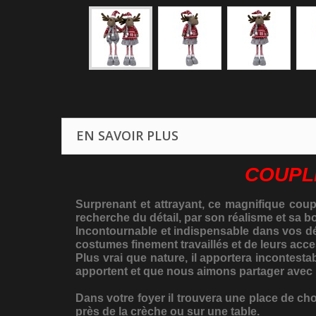
EN SAVOIR PLUS
COUPL
Surprenant et attrayant, ce magnifique coup
recherche du détail, par son réalisme et sa 
Incontournable et indispensable dans vos déc
costumes finement travaillés et de leurs acce
Plus vrai que nature, il apportera incontest
apportent et que nous aimons partager avec
Dans votre foyer il trouvera une place de ch
près de la crèche ou sur une table.