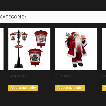
CATÉGORIE :
Lampadaire...
Père noël...
La
Ajouter au panier
Ajouter au panier
A