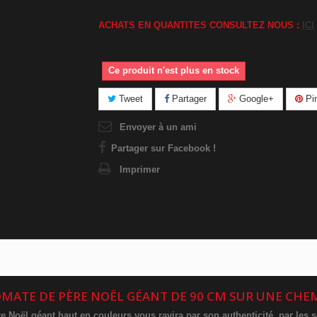
ACHATS EN QUANTITES CONSULTEZ NOUS :
ICI
Ce produit n'est plus en stock
Tweet
Partager
Google+
Pin
Envoyer à un ami
Partager sur Facebook !
Imprimer
MATE DE PÈRE NOËL GÉANT
DE 90 CM SUR UNE CHE
 Noël géant haut en couleurs vous ravira par son authenticité, par les s