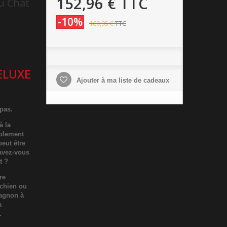
152,96 €
TTC
u Chat
-10%
169,95 €
TTC
ELUXE
Ajouter à ma liste de cadeaux
 pas.
à la
ablement
peut être
 avez-vous
t ?
re
chien ou
pagnon à
a
.