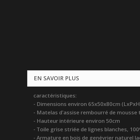
EN SAVOIR PLUS
caractéristiques:
- Dimensions environ 65x50x80cm (LxPxH
- Matelas d'assise rembourré
de mousse 
- Hauteur intérieure environ 50cm
- Toile grise striée de lignes blanches, 
- Armature en bois de genévrier naturel l