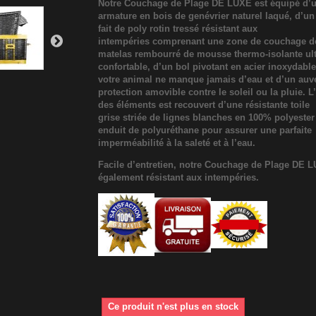
Notre Couchage de Plage DE LUXE est équipé d’
armature en bois de genévrier naturel laqué, d’un
fait de poly rotin tressé
résistant aux
intempéries
comprenant une zone de couchage d
matelas rembourré de
mousse thermo-isolante
ul
confortable, d’un bol pivotant en acier inoxydabl
votre animal ne manque jamais d’eau et d’un auv
protection amovible contre le soleil ou la pluie. 
des éléments est recouvert d’une résistante toile
grise striée de lignes blanches en 100% polyeste
enduit de polyuréthane pour assurer une parfaite
imperméabilité à la saleté et à l’eau.
Facile d’entretien, notre Couchage de Plage DE L
également résistant aux intempéries.
Ce produit n'est plus en stock