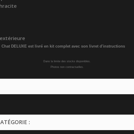
thracite
 extérieure
Chat DELUXE est livré en kit complet avec son livret d'instructions
Dans la limite des stocks disponibles.
Photos non contractuelles.
ATÉGORIE :