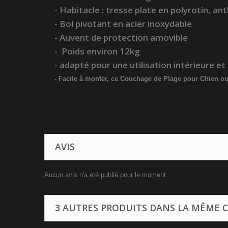
- Habitacle : tresse plate en polyrotin, an
- Bol pivotant en acier inoxydable
- Auvent de protection amovible
- Poids environ 12kg
- adapté pour une utilisation intérieure et
- Facile à monter, ce Couchage de Plage pour Chien ou 
AVIS
Aucun avis n'a été publié pour le moment.
3 AUTRES PRODUITS DANS LA MÊME C