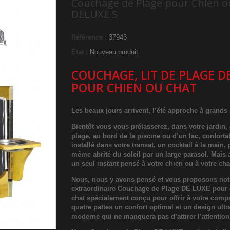
Couchage de Plage pour Chien o
DELUXE S
Référence :
37943
État :
Nouveau produit
COUCHAGE, LIT DE PLAGE D
POUR CHIEN OU CHAT
Les beaux jours arrivent, l’été approche à grands
Bientôt vous vous prélasserez, dans votre jardin, 
plage, au bord de la piscine ou d’un lac, confort
installé dans votre transat, un cocktail à la main, 
même abrité du soleil par un large parasol. Mais
un seul instant pensé à votre chien ou à votre cha
Nous, nous y avons pensé et vous proposons not
extraordinaire Couchage de Plage DE LUXE pour 
chat spécialement conçu pour offrir à votre com
quatre pattes un confort optimal et un design ultr
moderne qui ne manquera pas d’attirer l’attention