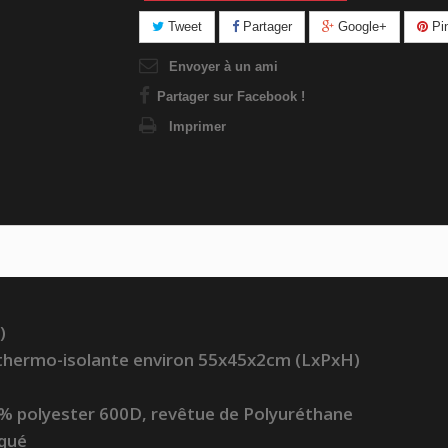
Tweet
Partager
Google+
Pin
Envoyer à un ami
Partager sur Facebook !
Imprimer
)
thermo-isolante
environ 55x45x2cm (LxPxH)
100% polyester 600D, revêtue de Polyuréthane
aqué