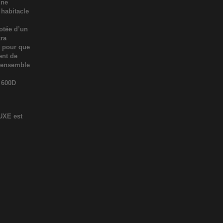
une
 habitacle
otée d’un
tra
e pour que
ent de
L’ensemble
r 600D
UXE est