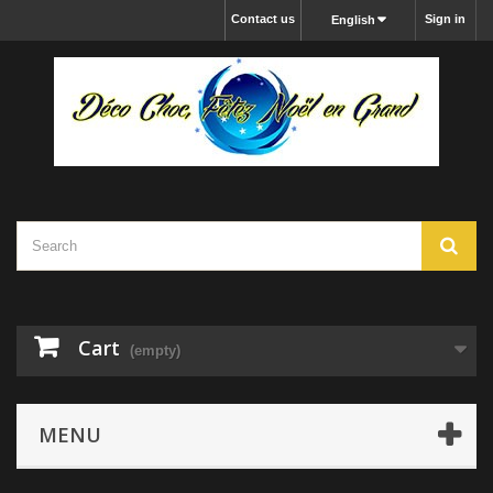
Contact us
Sign in
English
Cart
(empty)
MENU