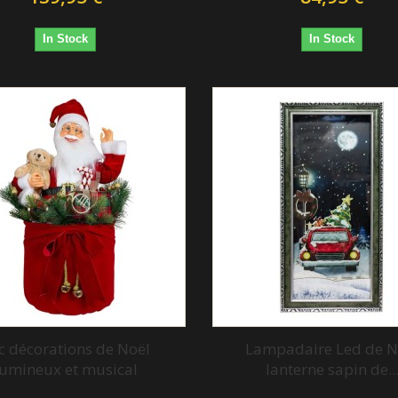
In Stock
In Stock
c décorations de Noël
Lampadaire Led de N
lumineux et musical
lanterne sapin de..