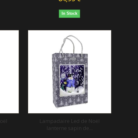
In Stock
oël
Lampadaire Led de Noël
.
lanterne sapin de...