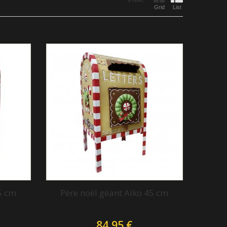
Grid
List
5 cm
Père noël géant Aiko 45 cm
84,95 €