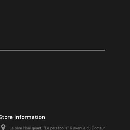
Store Information
Le père Noël géant, "Le persépolis" 6 avenue du Docteur