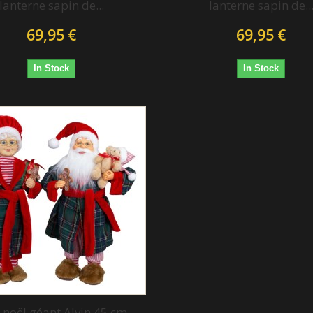
lanterne sapin de...
lanterne sapin de..
69,95 €
69,95 €
In Stock
In Stock
 noël géant Alvin 45 cm