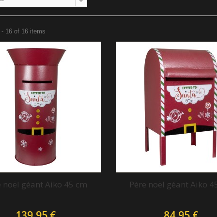
--
- 16 of 16 items
e noël géant Aiko 45 cm
Père noël géant Aiko 4
139,95 €
84,95 €