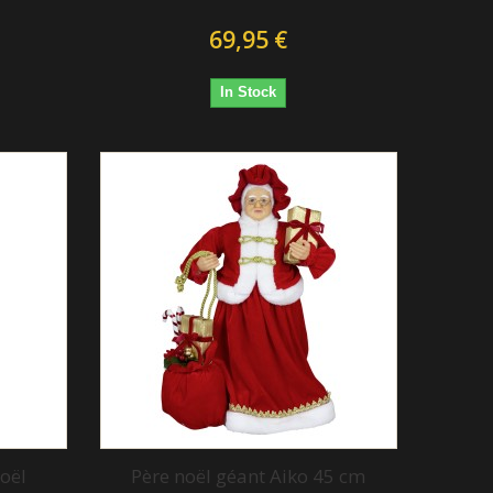
69,95 €
In Stock
oël
Père noël géant Aiko 45 cm