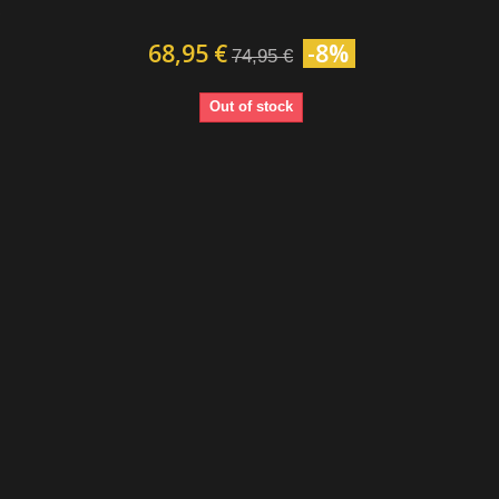
.
68,95 €
-8%
74,95 €
Out of stock