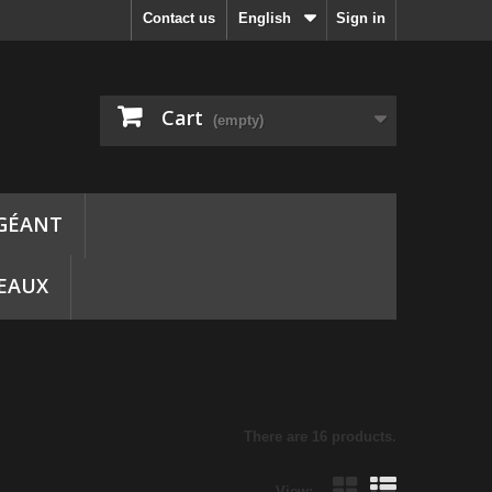
Contact us
English
Sign in
Cart
(empty)
 GÉANT
DEAUX
There are 16 products.
View: