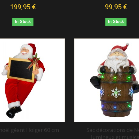
199,95 €
99,95 €
In Stock
In Stock
noël géant Holger 60 cm
Sac décorations de N
lumineux et musica