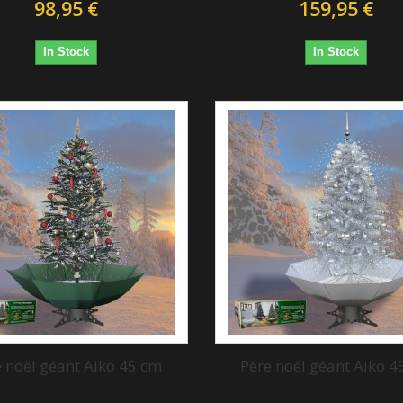
98,95 €
159,95 €
In Stock
In Stock
e noël géant Aiko 45 cm
Père noël géant Aiko 4