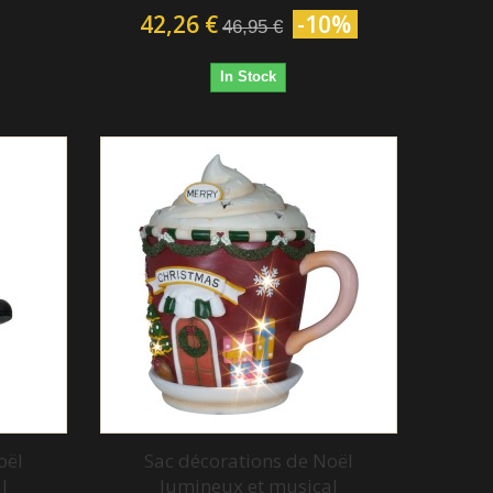
42,26 €
-10%
46,95 €
In Stock
oël
Sac décorations de Noël
l
lumineux et musical