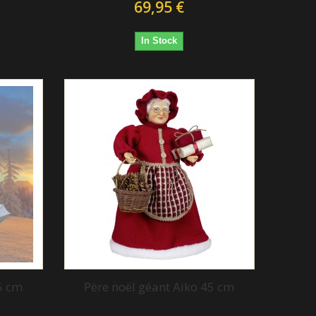
69,95 €
In Stock
5 cm
Père noël géant Aiko 45 cm