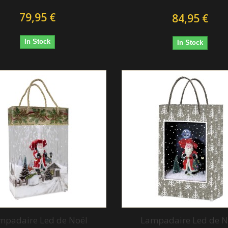
79,95 €
84,95 €
In Stock
In Stock
mpadaire Led de Noël
Lampadaire Led de N